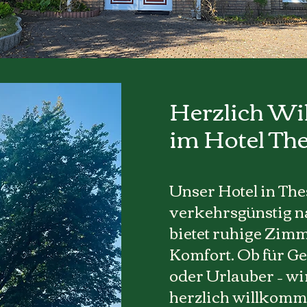
Herzlich W
im Hotel Th
Unser Hotel in Thes
verkehrsgünstig n
bietet ruhige Zimm
Komfort. Ob für G
oder Urlauber – wi
herzlich willkomm