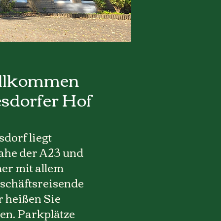
illkommen
esdorfer Hof
dorf liegt
ahe der A23 und
er mit allem
eschäftsreisende
r heißen Sie
en. Parkplätze