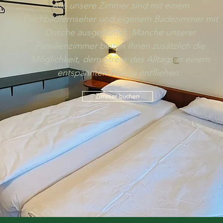
Alle unsere Zimmer sind mit einem
Flachbildfernseher und eigenem Badezimmer mit
Dusche ausgestattet. Manche unserer
Familienzimmer bieten Ihnen zusätzlich die
Möglichkeit, dem Stress des Alltags in einem
entspannten Bad zu entfliehen.
Zimmer buchen