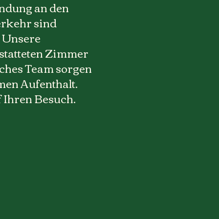
indung an den
erkehr sind
. Unsere
statteten Zimmer
iches Team sorgen
men Aufenthalt.
 Ihren Besuch.